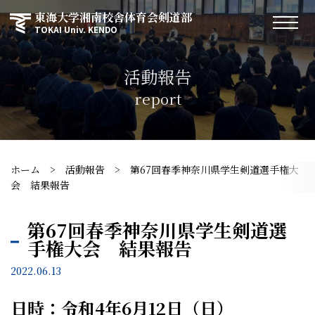
東海大学湘南校舎体育会剣道部
TOKAI Univ. KENDO
活動報告
report
ホーム
>
活動報告
>
第67回春季神奈川県学生剣道選手権大
会 結果報告
第67回春季神奈川県学生剣道選
手権大会 結果報告
2022.06.13
日時：令和4年6月12日（日）